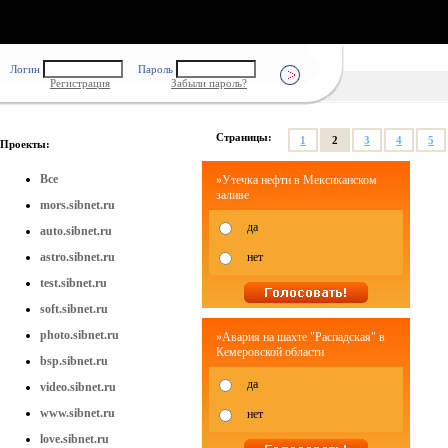
Логин
Пароль
Регистрация
Забыли пароль?
Страницы:
1
2
3
4
5
Проекты:
Все
»Утечка нефти в Мексиканском
заливе
mors.sibnet.ru
да
auto.sibnet.ru
astro.sibnet.ru
нет
test.sibnet.ru
soft.sibnet.ru
photo.sibnet.ru
»Авария на шахте "Распадская" в
Кемеровской области
bsp.sibnet.ru
да
video.sibnet.ru
www.sibnet.ru
нет
love.sibnet.ru