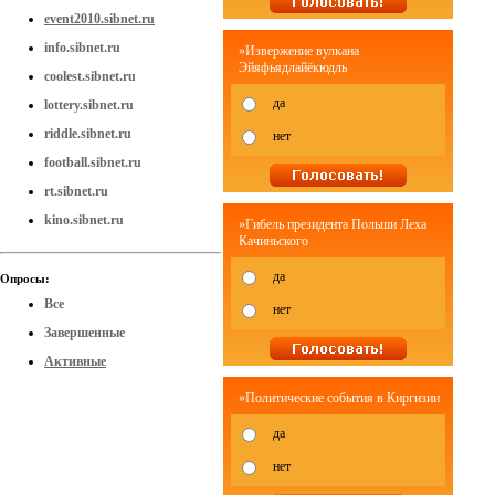
event2010.sibnet.ru
info.sibnet.ru
»Извержение вулкана
Эйяфьядлайёкюдль
coolest.sibnet.ru
да
lottery.sibnet.ru
riddle.sibnet.ru
нет
football.sibnet.ru
rt.sibnet.ru
kino.sibnet.ru
»Гибель президента Польши Леха
Качиньского
да
Опросы:
Все
нет
Завершенные
Активные
»Политические события в Киргизии
да
нет